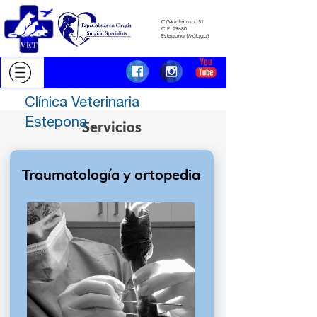
C/Monterroso, 51
C.P. 29680
​​​​​​​Estepona (Málaga)
Clínica Veterinaria
Estepona
Servicios
Traumatología
y ortopedia