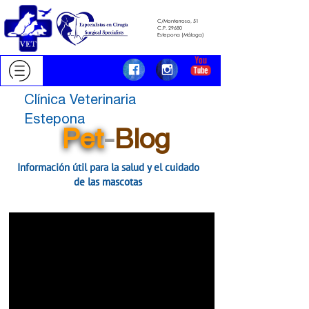
C/Monterroso, 51
C.P. 29680
​​​​​​​Estepona (Málaga)
Clínica Veterinaria
Estepona
Pet
-
Blog
Información útil para la salud y el cuidado
de las mascotas