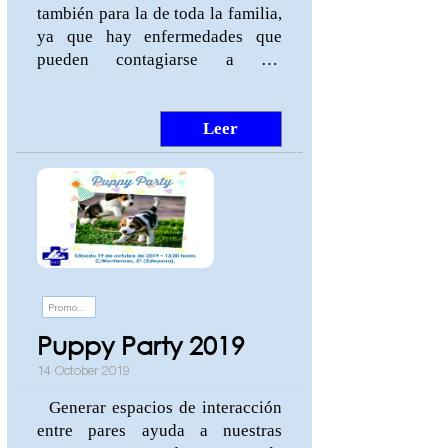
también para la de toda la familia,
ya que hay enfermedades que
pueden contagiarse a los
humanos. Seguir rigurosamente
el plan de vacunación sugerido
por el veterinario puede salvarte
Leer
la vida a ti y a tu mejor amigo.
Conoce las enfermedades que se
pueden prevenir en perros y gatos.
Visítanos para conocer nuestro
protocolo de vacunación:
C/Monterroso, 51 (Estepona,
Málaga).
Promociones y eventos
Puppy Party 2019
14 October 2019
Generar espacios de interacción
entre pares ayuda a nuestras