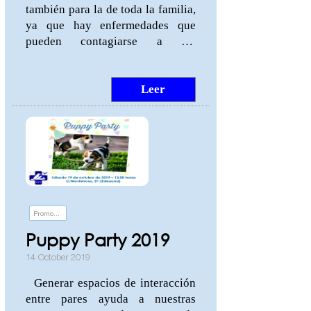
también para la de toda la familia,
ya que hay enfermedades que
pueden contagiarse a los
humanos. Seguir rigurosamente
el plan de vacunación sugerido
por el veterinario puede salvarte
Leer
la vida a ti y a tu mejor amigo.
Conoce las enfermedades que se
pueden prevenir en perros y gatos.
Visítanos para conocer nuestro
protocolo de vacunación:
C/Monterroso, 51 (Estepona,
Málaga).
Promociones y eventos
Puppy Party 2019
14 October 2019
Generar espacios de interacción
entre pares ayuda a nuestras