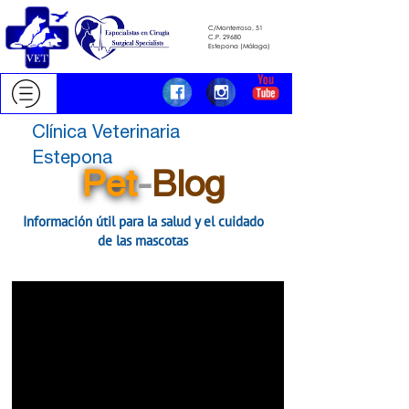
C/Monterroso, 51
C.P. 29680
​​​​​​​Estepona (Málaga)
Clínica Veterinaria
Estepona
Pet
-
Blog
Información útil para la salud y el cuidado
de las mascotas