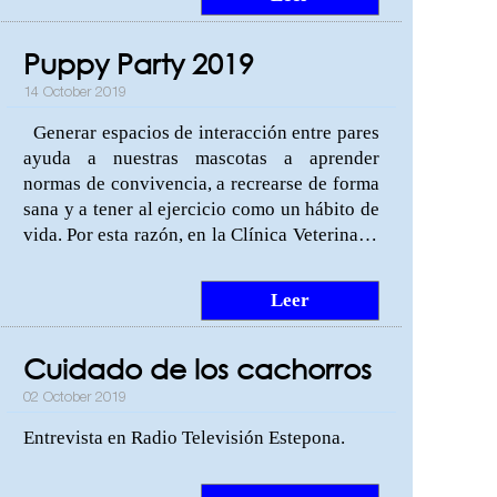
enfermedades que se pueden prevenir en
perros y gatos. Visítanos para
Puppy Party 2019
conocer nuestro protocolo de vacunación:
C/Monterroso, 51 (Estepona, Málaga).
14 October 2019
Generar espacios de interacción entre pares
ayuda a nuestras mascotas a aprender
normas de convivencia, a recrearse de forma
sana y a tener al ejercicio como un hábito de
vida. Por esta razón, en la Clínica Veterinaria
Estepona queremos invitar a todos los
cachorros de la ciudad que estén entre los 2
Leer
y 4 meses de edad y cuenten con al menos su
primera vacuna y desparasitación, a que
Cuidado de los cachorros
participen en la segunda edición de la Puppy
Party, una jornada GRATUITA que tendrá
02 October 2019
lugar este sábado 19 de octubre, a partir de
Entrevista en Radio Televisión Estepona.
las 13:00 horas en las instalaciones de
nuestra clínica: C/Monterroso, 51
(Estepona). A través de esta actividad, los