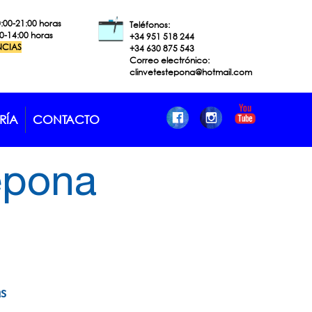
0:00-21:00 horas
Teléfonos:
00-14:00 horas
+34 951 518
244
NCIAS
+34 630 875 543
Correo electrónico:
clinvetestepona@hotmail.com
RÍA
CONTACTO
tepona
as