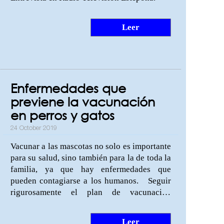
Leer
Enfermedades que
previene la vacunación
en perros y gatos
24 October 2019
Vacunar a las mascotas no solo es importante
para su salud, sino también para la de toda la
familia, ya que hay enfermedades que
pueden contagiarse a los humanos. Seguir
rigurosamente el plan de vacunación
sugerido por el veterinario puede salvarte la
vida a ti y a tu mejor amigo. Conoce las
Leer