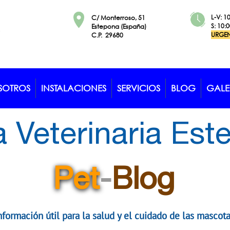
L-V: 1
C/ Monterroso, 51
S: 10:
Estepona (España)
URGE
​​​​​​​C.P. 29680
SOTROS
INSTALACIONES
SERVICIOS
BLOG
GALE
a Veterinaria Es
Pet
-
Blog
nformación útil para la salud y el cuidado de las mascot