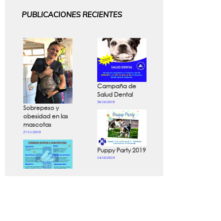
PUBLICACIONES RECIENTES
Campaña de
Salud Dental
30/10/2019
Sobrepeso y
obesidad en las
mascotas
27/11/2019
Puppy Party 2019
14/10/2019
Enfermedades
que previene la
vacunación en
perros y gatos