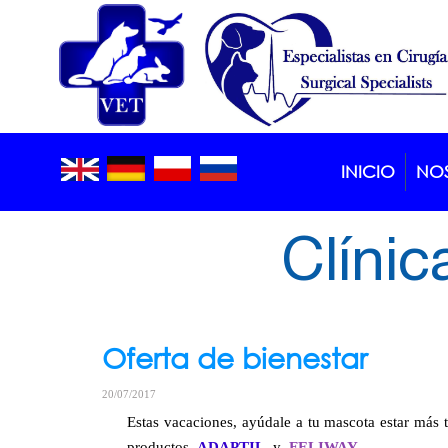
INICIO
NO
Blog >
Article
Clínic
Oferta de bienestar
20/07/2017
Estas vacaciones, ayúdale a tu mascota estar más 
productos
ADAPTIL
y
FELIWAY
.