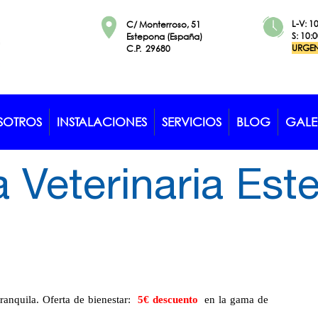
L-V: 1
C/ Monterroso, 51
S: 10:
Estepona (España)
URGE
​​​​​​​C.P. 29680
SOTROS
INSTALACIONES
SERVICIOS
BLOG
GALE
a Veterinaria Es
tranquila. Oferta de bienestar:
5€ descuento
en la gama de