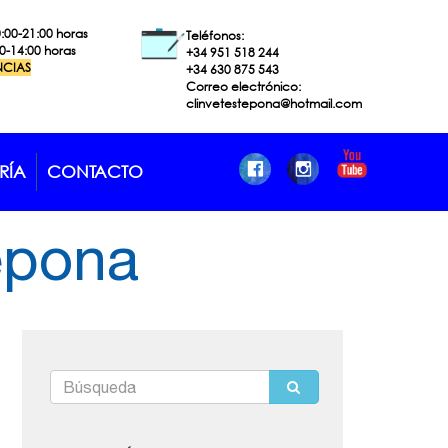
0:00-21:00 horas
Teléfonos:
00-14:00 horas
+34 951 518
244
NCIAS
+34 630 875 543
Correo electrónico:
clinvetestepona@hotmail.com
RÍA
CONTACTO
tepona