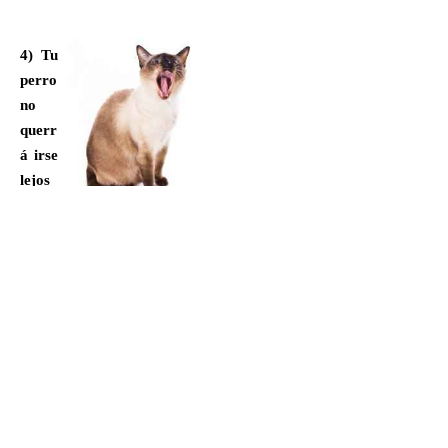
4) Tu
perro
no
querr
á irse
lejos
de
casa.
Un macho intacto hará lo que sea en busca
de apareamiento. Esto incluye excavaciones
por debajo de la cerca y desaparecer como
Houdini para escaparse de la casa. Una vez
libre, estará en serio peligro de ser
atropellado, causar accidentes de tráfico o
pelearse con otros machos.