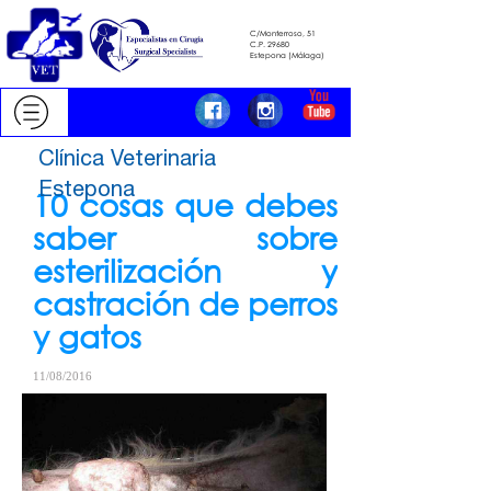
C/Monterroso, 51
C.P. 29680
​​​​​​​Estepona (Málaga)
Clínica Veterinaria
Estepona
10 cosas que debes
saber sobre
esterilización y
castración de perros
y gatos
11/08/2016