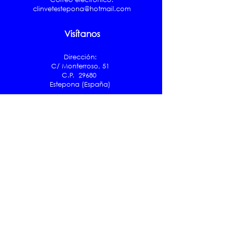
clinvetestepona@hotmail.com
Visítanos
Dirección:
C/ Monterroso, 51
C.P. 29680
Estepona (España)
Horario:
L-V: 10:00-21:00 horas
S: 10:00-14:00 horas
D y festivos: cerrado
URGENCIAS
s
Síguenos