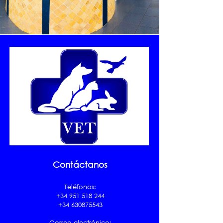
Contáctanos
Teléfonos:
+34 951 518 244
+34 630875543
Correo electrónico: