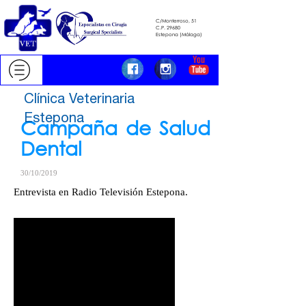
C/Monterroso, 51
C.P. 29680
​​​​​​​Estepona (Málaga)
Clínica Veterinaria
Estepona
Campaña de Salud
Dental
30/10/2019
Entrevista en Radio Televisión Estepona.