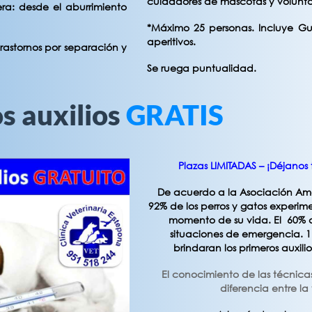
cuidadores de mascotas y voluntar
ra: desde el aburrimiento
*Máximo 25 personas. Incluye Guí
aperitivos.
rastornos por separación y
Se ruega puntualidad.
s auxilios
GRATIS
Plazas LIMITADAS – ¡Déjanos
De acuerdo a la Asociación Ame
92% de los perros y gatos experi
momento de su vida. El 60% de 
situaciones de emergencia. 1 
brindaran los primeros auxilio
El conocimiento de las técnica
diferencia entre la