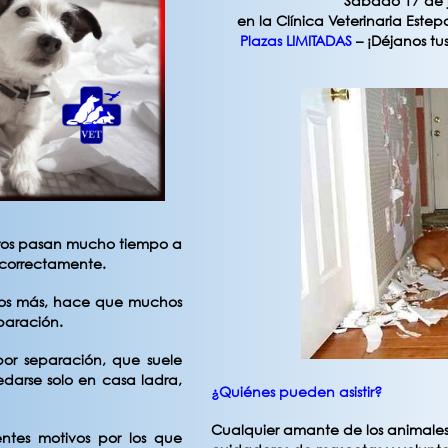
Sábado 17 de j
en la Clínica Veterinaria Est
Plazas LIMITADAS
– ¡Déjanos tu
erros pasan mucho tiempo a
 correctamente.
mos más, hace que muchos
eparación.
por separación, que suele
edarse solo en casa ladra,
¿Quiénes pueden asistir?
Cualquier amante de los animales
entes motivos por los que