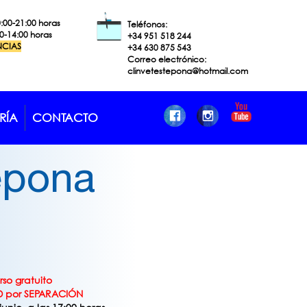
0:00-21:00 horas
Teléfonos:
00-14:00 horas
+34 951 518
244
NCIAS
+34 630 875 543
Correo electrónico:
clinvetestepona@hotmail.com
RÍA
CONTACTO
tepona
rso gratuito
D por SEPARACIÓN