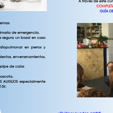
A través de este cur
COMPLET
GUÍA DE
temas:
rimaria de emergencia.
 segura un bozal en caso
rdiopulmonar en perros y
ientos, envenenamientos,
olpe de calor.
mascota.
OS AUXILIOS especialmente
 15€
​​​​​​​.