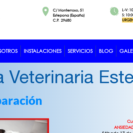
L-V: 1
C/ Monterroso, 51
S: 10:
Estepona (España)
URGE
​​​​​​​C.P. 29680
SOTROS
INSTALACIONES
SERVICIOS
BLOG
GALE
a Veterinaria Es
paración
Cu
ANSIEDA