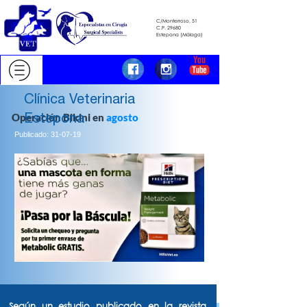
C/Monterroso, 51
C.P. 29680
​​​​​​​Estepona (Málaga)
Clínica Veterinaria
Estepona
Operación Bikini en
agosto
Operación Bikini en
agosto
Operación Bikini en
agosto
Publicado: 31-07-19
Publicado: 31-07-19
Operación Bikini en
agosto
Publicado: 31-07-19
Publicado: 31-07-19
Según un estudio publicado en la revista