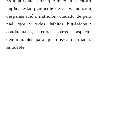
Es importante saber que tener un cachorro
implica estar pendiente de su vacunación,
desparasitación, nutrición, cuidado de pelo,
piel, ojos y oídos, hábitos higiénicos y
conductuales, entre otros aspectos
determinantes para que crezca de manera
saludable.
A continuación, compartimos un listado de
consejos básicos para la llegada de un
nuevo integrante:
Recomendaci
ones médicas